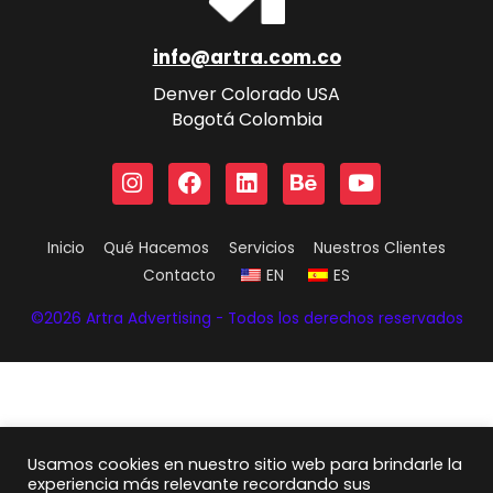
info@artra.com.co
Denver Colorado USA
Bogotá Colombia
I
F
L
B
Y
n
a
i
e
o
s
c
n
h
u
t
e
k
a
t
Inicio
Qué Hacemos
Servicios
Nuestros Clientes
a
b
e
n
u
g
o
d
c
b
Contacto
EN
ES
r
o
i
e
e
©2026 Artra Advertising - Todos los derechos reservados
a
k
n
m
Usamos cookies en nuestro sitio web para brindarle la
experiencia más relevante recordando sus