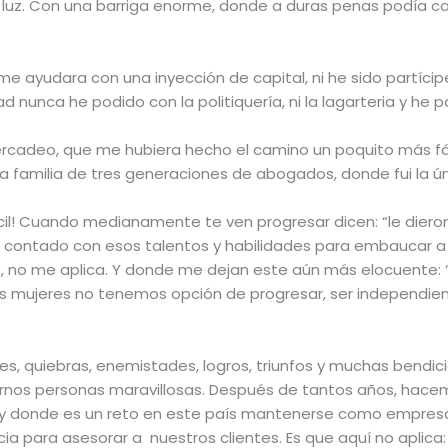
 luz. Con una barriga enorme, donde a duras penas podía ca
 ayudara con una inyección de capital, ni he sido partícipe
ad nunca he podido con la politiquería, ni la lagarteria y he
 mercadeo, que me hubiera hecho el camino un poquito más fá
 familia de tres generaciones de abogados, donde fui la ún
ícil! Cuando medianamente te ven progresar dicen: “le diero
a contado con esos talentos y habilidades para embaucar 
, no me aplica. Y donde me dejan este aún más elocuente:
las mujeres no tenemos opción de progresar, ser independien
s, quiebras, enemistades, logros, triunfos y muchas bendicio
aernos personas maravillosas. Después de tantos años, ha
 y donde es un reto en este país mantenerse como empresa.
a para asesorar a nuestros clientes. Es que aquí no aplica: 