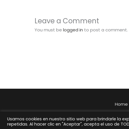
Leave a Comment
You must be
logged in
to post a comment.
Home
Usamos cookies en nuestro sitio web para brindarle la ex
repetidas. Al hacer clic en "Aceptar", acepta el uso de TO