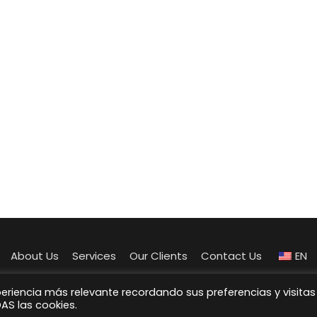
About Us
Services
Our Clients
Contact Us
EN
©2026 Artra Advertising - Todos los derechos reservados
periencia más relevante recordando sus preferencias y visitas
DAS las cookies.